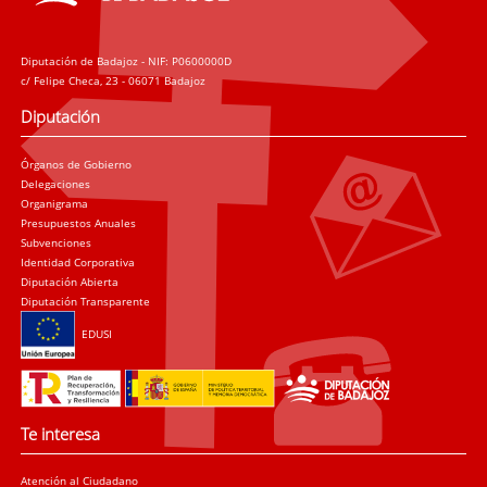
Diputación de Badajoz - NIF: P0600000D
c/ Felipe Checa, 23 - 06071 Badajoz
Diputación
Órganos de Gobierno
Delegaciones
Organigrama
Presupuestos Anuales
Subvenciones
Identidad Corporativa
Diputación Abierta
Diputación Transparente
EDUSI
Te interesa
Atención al Ciudadano