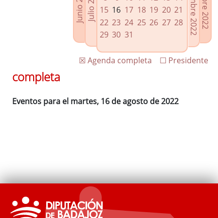
Septiembre 2022
Octubre 2022
Junio 2022
Julio 2022
Enlaces relacionados
15
16
17
18
19
20
21
Agenda de Presidencia
22
23
24
25
26
27
28
Plenos provinciales y Juntas de gobierno
29
30
31
Oficina de Proyectos Europeos
☒ Agenda completa
☐ Presidente
completa
Eventos para el martes, 16 de agosto de 2022