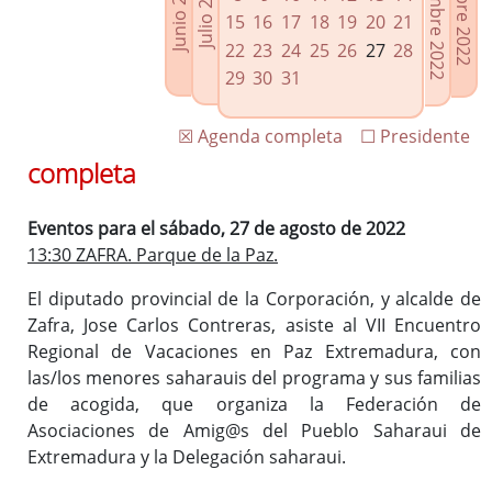
Septiembre 2022
Octubre 2022
Junio 2022
Julio 2022
Enlaces relacionados
15
16
17
18
19
20
21
Agenda de Presidencia
22
23
24
25
26
27
28
Plenos provinciales y Juntas de gobierno
29
30
31
Oficina de Proyectos Europeos
☒ Agenda completa
☐ Presidente
completa
Eventos para el sábado, 27 de agosto de 2022
13:30 ZAFRA. Parque de la Paz.
El diputado provincial de la Corporación, y alcalde de
Zafra, Jose Carlos Contreras, asiste al VII Encuentro
Regional de Vacaciones en Paz Extremadura, con
las/los menores saharauis del programa y sus familias
de acogida, que organiza la Federación de
Asociaciones de Amig@s del Pueblo Saharaui de
Extremadura y la Delegación saharaui.