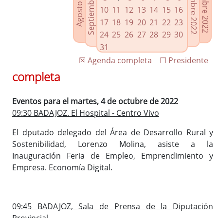
Septiembre 2022
Noviembre 2022
Diciembre 2022
Agosto 2022
Enlaces relacionados
10
11
12
13
14
15
16
Agenda de Presidencia
17
18
19
20
21
22
23
Plenos provinciales y Juntas de gobierno
24
25
26
27
28
29
30
Oficina de Proyectos Europeos
31
☒ Agenda completa
☐ Presidente
completa
Eventos para el martes, 4 de octubre de 2022
09:30 BADAJOZ. El Hospital - Centro Vivo
El dputado delegado del Área de Desarrollo Rural y
Sostenibilidad, Lorenzo Molina, asiste a la
Inauguración Feria de Empleo, Emprendimiento y
Empresa. Economía Digital.
09:45 BADAJOZ, Sala de Prensa de la Diputación
Provincial