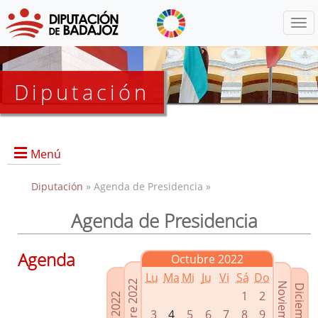
Menú
Diputación
Menú
Diputación
» Agenda de Presidencia »
Agenda de Presidencia
Presidencia
Diputados Delegados
Agenda
Octubre 2022
Grupos Políticos
Lu
Ma
Mi
Ju
Vi
Sá
Do
Junta de Gobierno
1
2
3
4
5
6
7
8
9