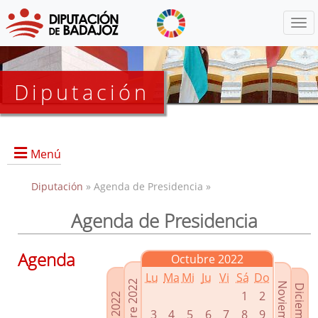
Menú
Diputación
Menú
Diputación
» Agenda de Presidencia »
Agenda de Presidencia
Presidencia
Diputados Delegados
Agenda
Octubre 2022
Grupos Políticos
Lu
Ma
Mi
Ju
Vi
Sá
Do
Junta de Gobierno
1
2
3
4
5
6
7
8
9