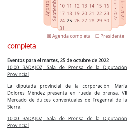
Septiembre 2022
Noviembre 2022
Diciembre 2022
Agosto 2022
Enlaces relacionados
10
11
12
13
14
15
16
Agenda de Presidencia
17
18
19
20
21
22
23
Plenos provinciales y Juntas de gobierno
24
25
26
27
28
29
30
Oficina de Proyectos Europeos
31
☒ Agenda completa
☐ Presidente
completa
Eventos para el martes, 25 de octubre de 2022
10:00 BADAJOZ, Sala de Prensa de la Diputación
Provincial
La diputada provincial de la corporación, María
Dolores Méndez presenta en rueda de prensa, VII
Mercado de dulces conventuales de Fregenral de la
Sierra.
10:00 BADAJOZ, Sala de Prensa de la Diputación
Provincial