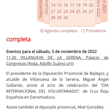
Septiembre 2022
Diciembre 2022
Octubre 2022
Enero 2023
Enlaces relacionados
14
15
16
17
18
19
20
Agenda de Presidencia
21
22
23
24
25
26
27
Plenos provinciales y Juntas de gobierno
28
29
30
Oficina de Proyectos Europeos
☒ Agenda completa
☐ Presidente
completa
Eventos para el sábado, 5 de noviembre de 2022
11:30 VILLANUEVA DE LA SERENA. Palacio de
Congresos (Avda. Adolfo Suárez s/n)
El presidente de la Diputación Provincial de Badajoz, y
alcalde de Villanueva de la Serena, Miguel Ángel
Gallardo, asiste al acto de celebración del "DIA
INTERNACIONAL DEL VOLUNTARIADO", de Cruz Roja
Española en Extremadura.
Asiste también el diputado provincial, Abel González.