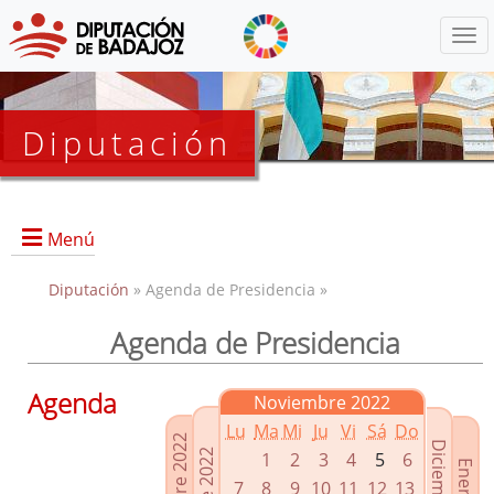
Menú
Diputación
Menú
Diputación
» Agenda de Presidencia »
Agenda de Presidencia
Presidencia
Diputados Delegados
Agenda
Noviembre 2022
Grupos Políticos
Lu
Ma
Mi
Ju
Vi
Sá
Do
Junta de Gobierno
1
2
3
4
5
6
7
8
9
10
11
12
13