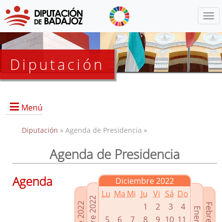
Menú
Diputación
Menú
Diputación
» Agenda de Presidencia »
Agenda de Presidencia
Presidencia
Diputados Delegados
Agenda
Diciembre 2022
Grupos Políticos
Lu
Ma
Mi
Ju
Vi
Sá
Do
Junta de Gobierno
1
2
3
4
5
6
7
8
9
10
11