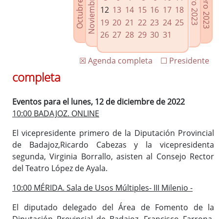
Noviembre 2022
Octubre 2022
Febrero 2023
Enero 2023
Enlaces relacionados
12
13
14
15
16
17
18
Agenda de Presidencia
19
20
21
22
23
24
25
Plenos provinciales y Juntas de gobierno
26
27
28
29
30
31
Oficina de Proyectos Europeos
☒ Agenda completa
☐ Presidente
completa
Eventos para el lunes, 12 de diciembre de 2022
10:00 BADAJOZ. ONLINE
El vicepresidente primero de la Diputación Provincial
de Badajoz,Ricardo Cabezas y la vicepresidenta
segunda, Virginia Borrallo, asisten al Consejo Rector
del Teatro López de Ayala.
10:00 MÉRIDA. Sala de Usos Múltiples- III Milenio -
El diputado delegado del Área de Fomento de la
Diputación Provincial de Badajoz, Francisco Farrona,