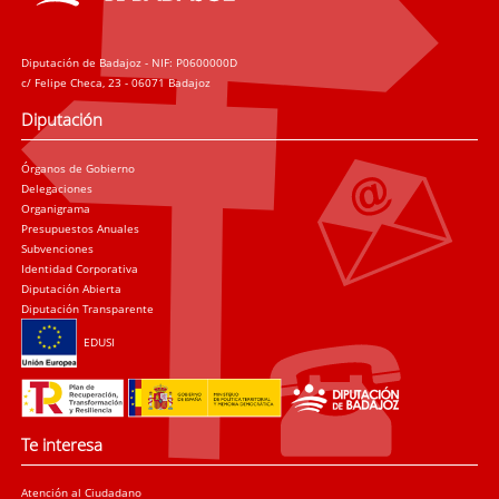
Diputación de Badajoz - NIF: P0600000D
c/ Felipe Checa, 23 - 06071 Badajoz
Diputación
Órganos de Gobierno
Delegaciones
Organigrama
Presupuestos Anuales
Subvenciones
Identidad Corporativa
Diputación Abierta
Diputación Transparente
EDUSI
Te interesa
Atención al Ciudadano