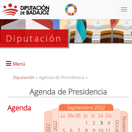
Menú
Diputación
Menú
Diputación
» Agenda de Presidencia »
Agenda de Presidencia
Presidencia
Diputados Delegados
Agenda
Septiembre 2022
Grupos Políticos
Lu
Ma
Mi
Ju
Vi
Sá
Do
Junta de Gobierno
1
2
3
4
5
6
7
8
9
10
11