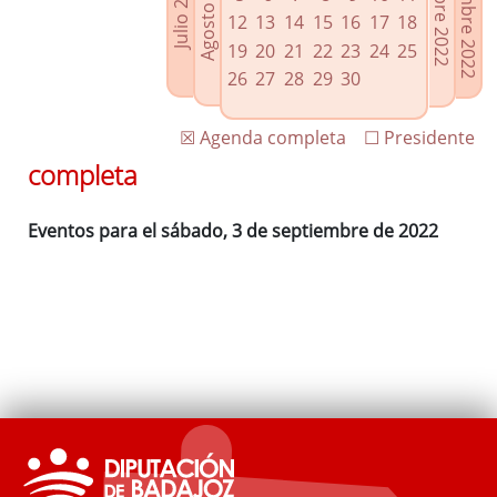
Noviembre 2022
Octubre 2022
Agosto 2022
Julio 2022
Enlaces relacionados
12
13
14
15
16
17
18
Agenda de Presidencia
19
20
21
22
23
24
25
Plenos provinciales y Juntas de gobierno
26
27
28
29
30
Oficina de Proyectos Europeos
☒ Agenda completa
☐ Presidente
completa
Eventos para el sábado, 3 de septiembre de 2022