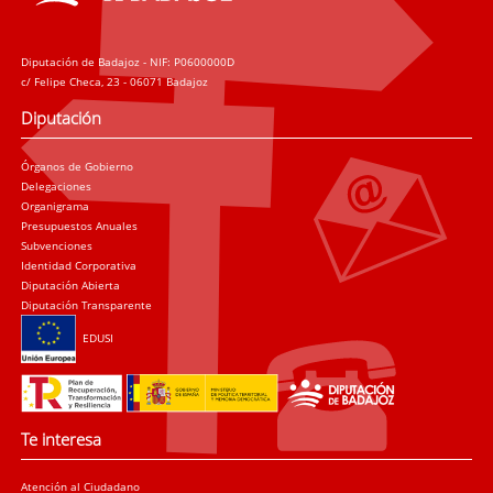
Diputación de Badajoz - NIF: P0600000D
c/ Felipe Checa, 23 - 06071 Badajoz
Diputación
Órganos de Gobierno
Delegaciones
Organigrama
Presupuestos Anuales
Subvenciones
Identidad Corporativa
Diputación Abierta
Diputación Transparente
EDUSI
Te interesa
Atención al Ciudadano