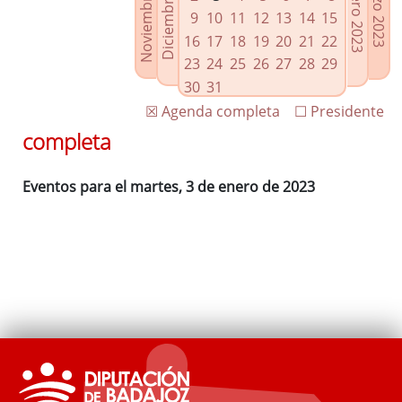
Noviembre 2022
Diciembre 2022
Febrero 2023
Marzo 2023
Enlaces relacionados
9
10
11
12
13
14
15
Agenda de Presidencia
16
17
18
19
20
21
22
Plenos provinciales y Juntas de gobierno
23
24
25
26
27
28
29
Oficina de Proyectos Europeos
30
31
☒ Agenda completa
☐ Presidente
completa
Eventos para el martes, 3 de enero de 2023