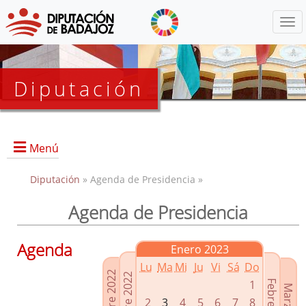
Menú
Diputación
Menú
Diputación
» Agenda de Presidencia »
Agenda de Presidencia
Presidencia
Diputados Delegados
Agenda
Enero 2023
Grupos Políticos
Lu
Ma
Mi
Ju
Vi
Sá
Do
Junta de Gobierno
1
2
3
4
5
6
7
8