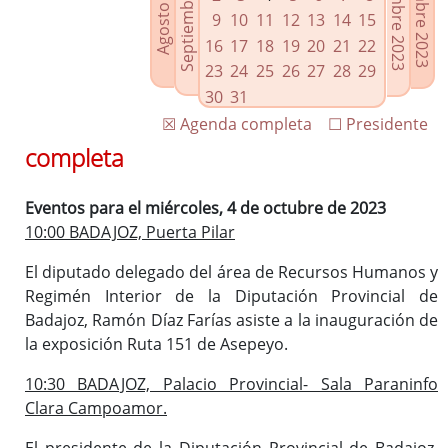
Septiembre 2023
Noviembre 2023
Diciembre 2023
Agosto 2023
Enlaces relacionados
9
10
11
12
13
14
15
Agenda de Presidencia
16
17
18
19
20
21
22
Plenos provinciales y Juntas de gobierno
23
24
25
26
27
28
29
Oficina de Proyectos Europeos
30
31
☒ Agenda completa
☐ Presidente
completa
Eventos para el miércoles, 4 de octubre de 2023
10:00 BADAJOZ, Puerta Pilar
El diputado delegado del área de Recursos Humanos y
Regimén Interior de la Diputación Provincial de
Badajoz, Ramón Díaz Farías asiste a la inauguración de
la exposición Ruta 151 de Asepeyo.
10:30 BADAJOZ, Palacio Provincial- Sala Paraninfo
Clara Campoamor.
El presidente de la Diputación Provincial de Badajoz,