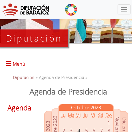
Menú
Diputación
Menú
Diputación
» Agenda de Presidencia »
Agenda de Presidencia
Presidencia
Diputados Delegados
Agenda
Octubre 2023
Grupos Políticos
Lu
Ma
Mi
Ju
Vi
Sá
Do
Junta de Gobierno
1
2
3
4
5
6
7
8