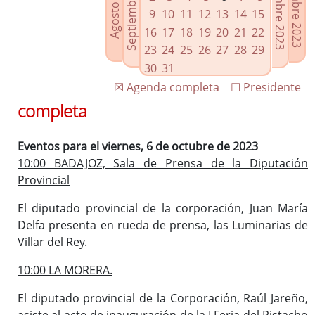
Septiembre 2023
Noviembre 2023
Diciembre 2023
Agosto 2023
Enlaces relacionados
9
10
11
12
13
14
15
Agenda de Presidencia
16
17
18
19
20
21
22
Plenos provinciales y Juntas de gobierno
23
24
25
26
27
28
29
Oficina de Proyectos Europeos
30
31
☒ Agenda completa
☐ Presidente
completa
Eventos para el viernes, 6 de octubre de 2023
10:00 BADAJOZ, Sala de Prensa de la Diputación
Provincial
El diputado provincial de la corporación, Juan María
Delfa presenta en rueda de prensa, las Luminarias de
Villar del Rey.
10:00 LA MORERA.
El diputado provincial de la Corporación, Raúl Jareño,
asiste al acto de inauguración de la I Feria del Pistacho