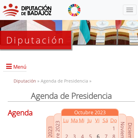
Menú
Diputación
Menú
Diputación
» Agenda de Presidencia »
Agenda de Presidencia
Presidencia
Diputados Delegados
Agenda
Octubre 2023
Grupos Políticos
Lu
Ma
Mi
Ju
Vi
Sá
Do
Junta de Gobierno
1
2
3
4
5
6
7
8