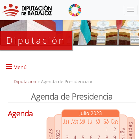
Menú
Diputación
Menú
Diputación
» Agenda de Presidencia »
Agenda de Presidencia
Presidencia
Diputados Delegados
Agenda
Julio 2023
Grupos Políticos
Lu
Ma
Mi
Ju
Vi
Sá
Do
Junta de Gobierno
1
2
3
4
5
6
7
8
9