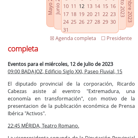
Septiembre 2023
Agosto 2023
Mayo 2023
Junio 2023
Enlaces relacionados
10
11
12
13
14
15
16
Agenda de Presidencia
17
18
19
20
21
22
23
Plenos provinciales y Juntas de gobierno
24
25
26
27
28
29
30
Oficina de Proyectos Europeos
31
☒ Agenda completa
☐ Presidente
completa
Eventos para el miércoles, 12 de julio de 2023
09:00 BADAJOZ, Edificio Siglo XXI, Paseo Fluvial, 15
El diputado provincial de la corporación, Ricardo
Cabezas asiste al eventro "Extremadura, una
economía en transformación", con motivo de la
presentacion de la publicación económica de Prensa
Ibérica "Activos".
22:45 MÉRIDA, Teatro Romano.
La vicepresidenta segunda de la Diputación Provincial