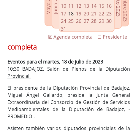
Septiembre 2023
Agosto 2023
Mayo 2023
Junio 2023
Enlaces relacionados
10
11
12
13
14
15
16
Agenda de Presidencia
17
18
19
20
21
22
23
Plenos provinciales y Juntas de gobierno
24
25
26
27
28
29
30
Oficina de Proyectos Europeos
31
☒ Agenda completa
☐ Presidente
completa
Eventos para el martes, 18 de julio de 2023
10:30 BADAJOZ. Salón de Plenos de la Diputación
Provincial.
El presidente de la Diputación Provincial de Badajoz,
Miguel Ángel Gallardo, preside la Junta General
Extraordinaria del Consorcio de Gestión de Servicios
Medioambientales de la Diputación de Badajoz, -
PROMEDIO-.
Asisten también varios diputados provinciales de la