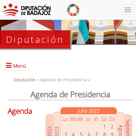
Menú
Diputación
Menú
Diputación
» Agenda de Presidencia »
Agenda de Presidencia
Presidencia
Diputados Delegados
Agenda
Julio 2023
Grupos Políticos
Lu
Ma
Mi
Ju
Vi
Sá
Do
Junta de Gobierno
1
2
3
4
5
6
7
8
9