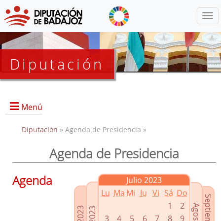
Menú
Diputación
Menú
Diputación
» Agenda de Presidencia »
Agenda de Presidencia
Presidencia
Diputados Delegados
Agenda
Julio 2023
Grupos Políticos
Lu
Ma
Mi
Ju
Vi
Sá
Do
Junta de Gobierno
1
2
3
4
5
6
7
8
9