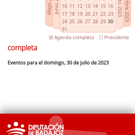
Septiembre 2023
Agosto 2023
Mayo 2023
Junio 2023
Enlaces relacionados
10
11
12
13
14
15
16
Agenda de Presidencia
17
18
19
20
21
22
23
Plenos provinciales y Juntas de gobierno
24
25
26
27
28
29
30
Oficina de Proyectos Europeos
31
☒ Agenda completa
☐ Presidente
completa
Eventos para el domingo, 30 de julio de 2023