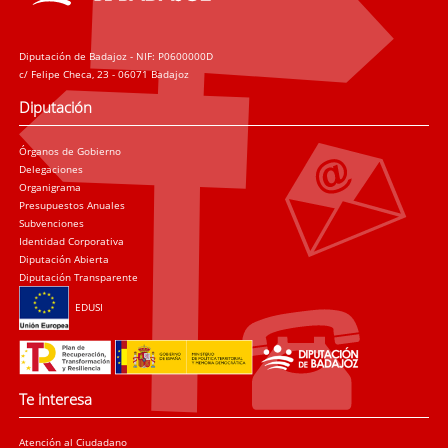
Diputación de Badajoz - NIF: P0600000D
c/ Felipe Checa, 23 - 06071 Badajoz
Diputación
Órganos de Gobierno
Delegaciones
Organigrama
Presupuestos Anuales
Subvenciones
Identidad Corporativa
Diputación Abierta
Diputación Transparente
EDUSI
Te interesa
Atención al Ciudadano