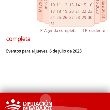
Septiembre 2023
Agosto 2023
Mayo 2023
Junio 2023
Enlaces relacionados
10
11
12
13
14
15
16
Agenda de Presidencia
17
18
19
20
21
22
23
Plenos provinciales y Juntas de gobierno
24
25
26
27
28
29
30
Oficina de Proyectos Europeos
31
☒ Agenda completa
☐ Presidente
completa
Eventos para el jueves, 6 de julio de 2023