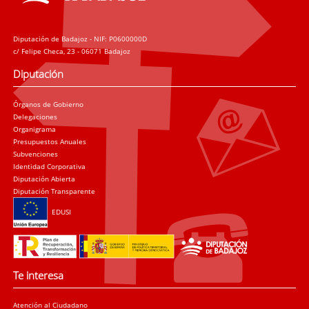
Diputación de Badajoz - NIF: P0600000D
c/ Felipe Checa, 23 - 06071 Badajoz
Diputación
Órganos de Gobierno
Delegaciones
Organigrama
Presupuestos Anuales
Subvenciones
Identidad Corporativa
Diputación Abierta
Diputación Transparente
EDUSI
Te interesa
Atención al Ciudadano