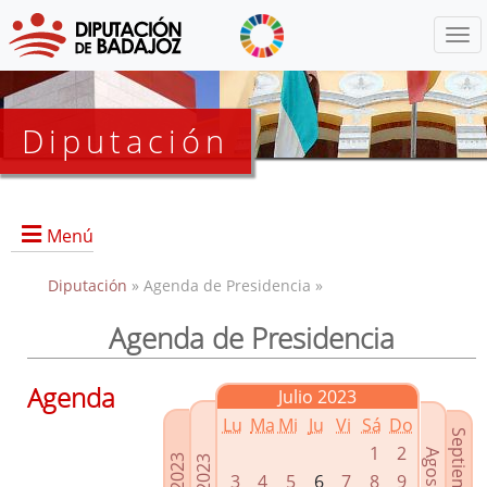
Menú
Diputación
Menú
Diputación
» Agenda de Presidencia »
Agenda de Presidencia
Presidencia
Diputados Delegados
Agenda
Julio 2023
Grupos Políticos
Lu
Ma
Mi
Ju
Vi
Sá
Do
Junta de Gobierno
1
2
3
4
5
6
7
8
9