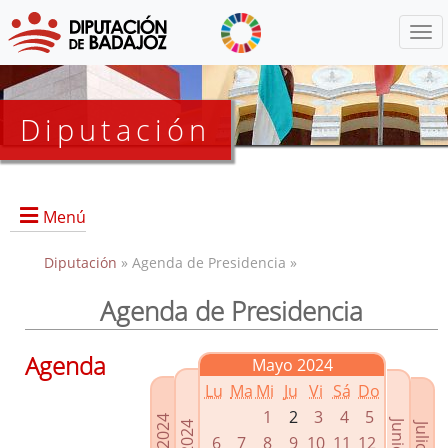
Menú
Diputación
Menú
Diputación
» Agenda de Presidencia »
Agenda de Presidencia
Presidencia
Diputados Delegados
Agenda
Mayo 2024
Grupos Políticos
Lu
Ma
Mi
Ju
Vi
Sá
Do
Junta de Gobierno
1
2
3
4
5
6
7
8
9
10
11
12