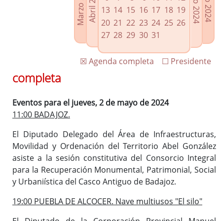
Marzo 2024
Junio 2024
Abril 2024
Julio 2024
Enlaces relacionados
13
14
15
16
17
18
19
Agenda de Presidencia
20
21
22
23
24
25
26
Plenos provinciales y Juntas de gobierno
27
28
29
30
31
Oficina de Proyectos Europeos
☒ Agenda completa
☐ Presidente
completa
Eventos para el jueves, 2 de mayo de 2024
11:00 BADAJOZ.
El Diputado Delegado del Área de Infraestructuras,
Movilidad y Ordenación del Territorio Abel González
asiste a la sesión constitutiva del Consorcio Integral
para la Recuperación Monumental, Patrimonial, Social
y Urbaniística del Casco Antiguo de Badajoz.
19:00 PUEBLA DE ALCOCER. Nave multiusos "El silo"
El Diputado de la Corporación Provincial Manuel