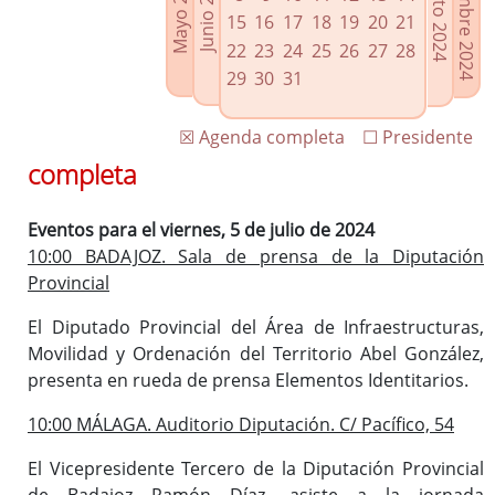
Septiembre 2024
Agosto 2024
Mayo 2024
Junio 2024
Enlaces relacionados
15
16
17
18
19
20
21
Agenda de Presidencia
22
23
24
25
26
27
28
Plenos provinciales y Juntas de gobierno
29
30
31
Oficina de Proyectos Europeos
☒ Agenda completa
☐ Presidente
completa
Eventos para el viernes, 5 de julio de 2024
10:00 BADAJOZ. Sala de prensa de la Diputación
Provincial
El Diputado Provincial del Área de Infraestructuras,
Movilidad y Ordenación del Territorio Abel González,
presenta en rueda de prensa Elementos Identitarios.
10:00 MÁLAGA. Auditorio Diputación. C/ Pacífico, 54
El Vicepresidente Tercero de la Diputación Provincial
de Badajoz Ramón Díaz, asiste a la jornada