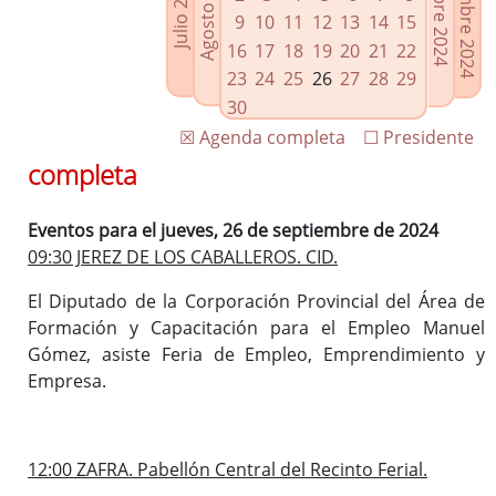
Noviembre 2024
Octubre 2024
Agosto 2024
Julio 2024
Enlaces relacionados
9
10
11
12
13
14
15
Agenda de Presidencia
16
17
18
19
20
21
22
Plenos provinciales y Juntas de gobierno
23
24
25
26
27
28
29
Oficina de Proyectos Europeos
30
☒ Agenda completa
☐ Presidente
completa
Eventos para el jueves, 26 de septiembre de 2024
09:30 JEREZ DE LOS CABALLEROS. CID.
El Diputado de la Corporación Provincial del Área de
Formación y Capacitación para el Empleo Manuel
Gómez, asiste Feria de Empleo, Emprendimiento y
Empresa.
12:00 ZAFRA. Pabellón Central del Recinto Ferial.