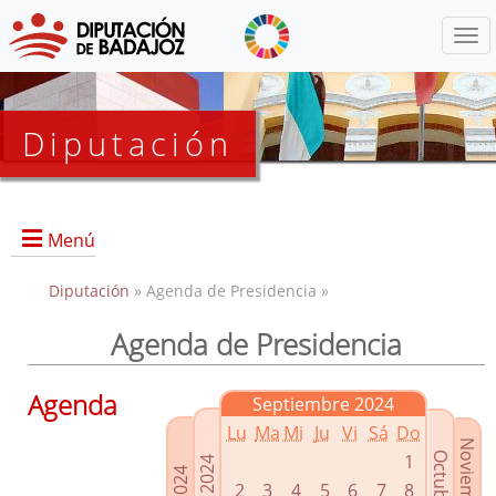
Menú
Diputación
Menú
Diputación
» Agenda de Presidencia »
Agenda de Presidencia
Presidencia
Diputados Delegados
Agenda
Septiembre 2024
Grupos Políticos
Lu
Ma
Mi
Ju
Vi
Sá
Do
Junta de Gobierno
1
2
3
4
5
6
7
8