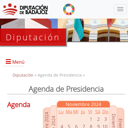
Menú
Diputación
Menú
Diputación
» Agenda de Presidencia »
Agenda de Presidencia
Presidencia
Diputados Delegados
Agenda
Noviembre 2024
Grupos Políticos
Lu
Ma
Mi
Ju
Vi
Sá
Do
Junta de Gobierno
1
2
3
4
5
6
7
8
9
10