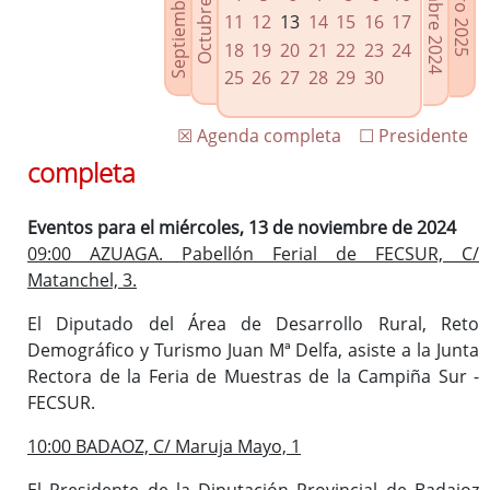
Septiembre 2024
Diciembre 2024
Octubre 2024
Enero 2025
Enlaces relacionados
11
12
13
14
15
16
17
Agenda de Presidencia
18
19
20
21
22
23
24
Plenos provinciales y Juntas de gobierno
25
26
27
28
29
30
Oficina de Proyectos Europeos
☒ Agenda completa
☐ Presidente
completa
Eventos para el miércoles, 13 de noviembre de 2024
09:00 AZUAGA. Pabellón Ferial de FECSUR, C/
Matanchel, 3.
El Diputado del Área de Desarrollo Rural, Reto
Demográfico y Turismo Juan Mª Delfa, asiste a la Junta
Rectora de la Feria de Muestras de la Campiña Sur -
FECSUR.
10:00 BADAOZ, C/ Maruja Mayo, 1
El Presidente de la Diputación Provincial de Badajoz