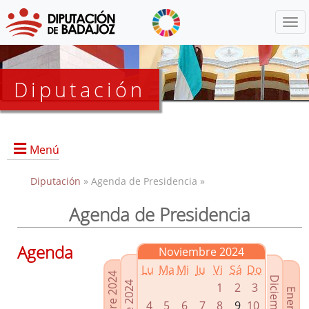
Menú
Diputación
Menú
Diputación
» Agenda de Presidencia »
Agenda de Presidencia
Presidencia
Diputados Delegados
Agenda
Noviembre 2024
Grupos Políticos
Lu
Ma
Mi
Ju
Vi
Sá
Do
Junta de Gobierno
1
2
3
4
5
6
7
8
9
10