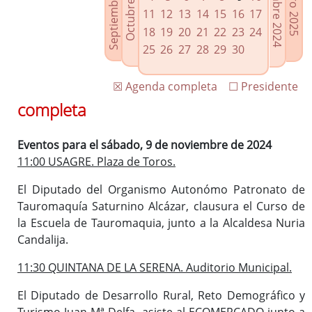
Septiembre 2024
Diciembre 2024
Octubre 2024
Enero 2025
Enlaces relacionados
11
12
13
14
15
16
17
Agenda de Presidencia
18
19
20
21
22
23
24
Plenos provinciales y Juntas de gobierno
25
26
27
28
29
30
Oficina de Proyectos Europeos
☒ Agenda completa
☐ Presidente
completa
Eventos para el sábado, 9 de noviembre de 2024
11:00 USAGRE. Plaza de Toros.
El Diputado del Organismo Autonómo Patronato de
Tauromaquía Saturnino Alcázar, clausura el Curso de
la Escuela de Tauromaquia, junto a la Alcaldesa Nuria
Candalija.
11:30 QUINTANA DE LA SERENA. Auditorio Municipal.
El Diputado de Desarrollo Rural, Reto Demográfico y
Turismo Juan Mª Delfa, asiste al ECOMERCADO junto a