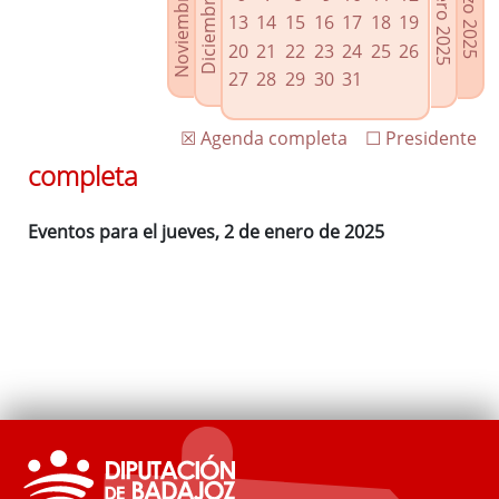
Noviembre 2024
Diciembre 2024
Febrero 2025
Marzo 2025
Enlaces relacionados
13
14
15
16
17
18
19
Agenda de Presidencia
20
21
22
23
24
25
26
Plenos provinciales y Juntas de gobierno
27
28
29
30
31
Oficina de Proyectos Europeos
☒ Agenda completa
☐ Presidente
completa
Eventos para el jueves, 2 de enero de 2025