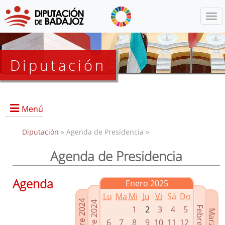
Menú
Diputación
Menú
Diputación
» Agenda de Presidencia »
Agenda de Presidencia
Presidencia
Diputados Delegados
Agenda
Enero 2025
Grupos Políticos
Lu
Ma
Mi
Ju
Vi
Sá
Do
Junta de Gobierno
1
2
3
4
5
6
7
8
9
10
11
12