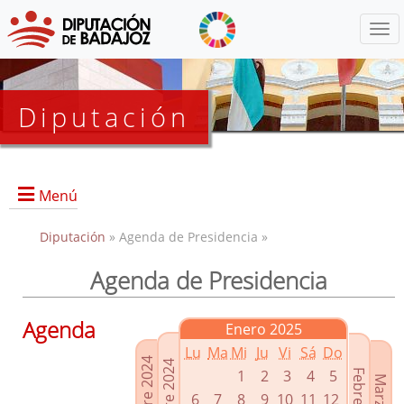
Menú
Diputación
Menú
Diputación
» Agenda de Presidencia »
Agenda de Presidencia
Presidencia
Diputados Delegados
Agenda
Enero 2025
Grupos Políticos
Lu
Ma
Mi
Ju
Vi
Sá
Do
Junta de Gobierno
1
2
3
4
5
6
7
8
9
10
11
12