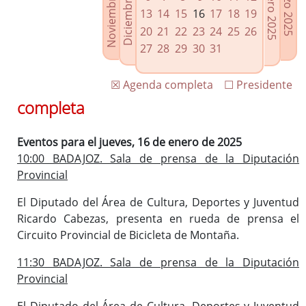
Noviembre 2024
Diciembre 2024
Febrero 2025
Marzo 2025
Enlaces relacionados
13
14
15
16
17
18
19
Agenda de Presidencia
20
21
22
23
24
25
26
Plenos provinciales y Juntas de gobierno
27
28
29
30
31
Oficina de Proyectos Europeos
☒ Agenda completa
☐ Presidente
completa
Eventos para el jueves, 16 de enero de 2025
10:00 BADAJOZ. Sala de prensa de la Diputación
Provincial
El Diputado del Área de Cultura, Deportes y Juventud
Ricardo Cabezas, presenta en rueda de prensa el
Circuito Provincial de Bicicleta de Montaña.
11:30 BADAJOZ. Sala de prensa de la Diputación
Provincial
El Diputado del Área de Cultura, Deportes y Juventud