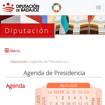
Menú
Diputación
Menú
Diputación
» Agenda de Presidencia »
Agenda de Presidencia
Presidencia
Diputados Delegados
Agenda
Abril 2025
Grupos Políticos
Lu
Ma
Mi
Ju
Vi
Sá
Do
Junta de Gobierno
1
2
3
4
5
6
7
8
9
10
11
12
13