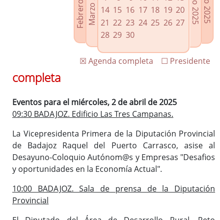
Febrero 2025
Marzo 2025
Mayo 2025
Junio 2025
Enlaces relacionados
14
15
16
17
18
19
20
Agenda de Presidencia
21
22
23
24
25
26
27
Plenos provinciales y Juntas de gobierno
28
29
30
Oficina de Proyectos Europeos
☒ Agenda completa
☐ Presidente
completa
Eventos para el miércoles, 2 de abril de 2025
09:30 BADAJOZ. Edificio Las Tres Campanas.
La Vicepresidenta Primera de la Diputación Provincial
de Badajoz Raquel del Puerto Carrasco, asise al
Desayuno-Coloquio Autónom@s y Empresas "Desafios
y oportunidades en la Economía Actual".
10:00 BADAJOZ. Sala de prensa de la Diputación
Provincial
El Diputado del Área de Desarrollo Rural, Reto