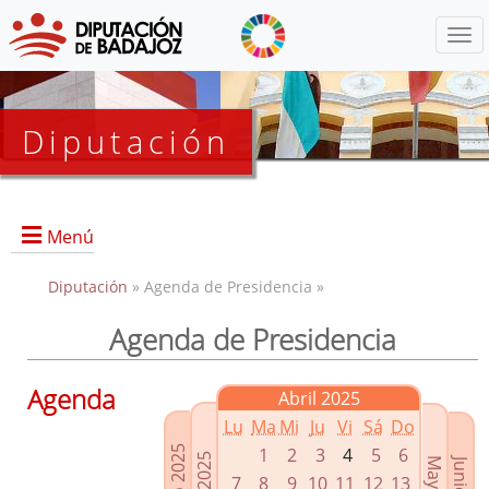
Menú
Diputación
Menú
Diputación
» Agenda de Presidencia »
Agenda de Presidencia
Presidencia
Diputados Delegados
Agenda
Abril 2025
Grupos Políticos
Lu
Ma
Mi
Ju
Vi
Sá
Do
Junta de Gobierno
1
2
3
4
5
6
7
8
9
10
11
12
13