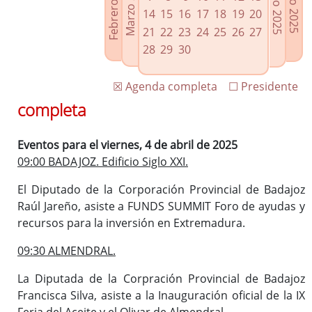
Febrero 2025
Marzo 2025
Mayo 2025
Junio 2025
Enlaces relacionados
14
15
16
17
18
19
20
Agenda de Presidencia
21
22
23
24
25
26
27
Plenos provinciales y Juntas de gobierno
28
29
30
Oficina de Proyectos Europeos
☒ Agenda completa
☐ Presidente
completa
Eventos para el viernes, 4 de abril de 2025
09:00 BADAJOZ. Edificio Siglo XXI.
El Diputado de la Corporación Provincial de Badajoz
Raúl Jareño, asiste a FUNDS SUMMIT Foro de ayudas y
recursos para la inversión en Extremadura.
09:30 ALMENDRAL.
La Diputada de la Corpración Provincial de Badajoz
Francisca Silva, asiste a la Inauguración oficial de la IX
Feria del Aceite y el Olivar de Almendral.