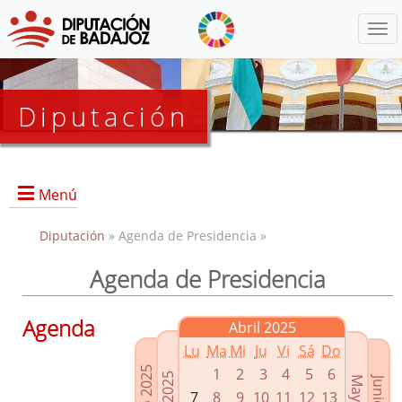
Menú
Diputación
Menú
Diputación
» Agenda de Presidencia »
Agenda de Presidencia
Presidencia
Diputados Delegados
Agenda
Abril 2025
Grupos Políticos
Lu
Ma
Mi
Ju
Vi
Sá
Do
Junta de Gobierno
1
2
3
4
5
6
7
8
9
10
11
12
13