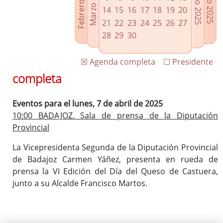
Febrero 2025
Marzo 2025
Mayo 2025
Junio 2025
Enlaces relacionados
14
15
16
17
18
19
20
Agenda de Presidencia
21
22
23
24
25
26
27
Plenos provinciales y Juntas de gobierno
28
29
30
Oficina de Proyectos Europeos
☒ Agenda completa
☐ Presidente
completa
Eventos para el lunes, 7 de abril de 2025
10:00 BADAJOZ. Sala de prensa de la Diputación
Provincial
La Vicepresidenta Segunda de la Diputación Provincial
de Badajoz Carmen Yáñez, presenta en rueda de
prensa la VI Edición del Día del Queso de Castuera,
junto a su Alcalde Francisco Martos.