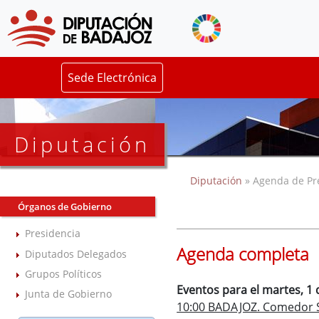
Sede Electrónica
Diputación
Diputación
» Agenda de Pr
Órganos de Gobierno
Presidencia
Agenda completa
Diputados Delegados
Grupos Políticos
Eventos para el martes, 1 
Junta de Gobierno
10:00 BADAJOZ. Comedor So