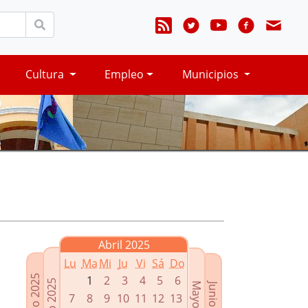
Cultura
Empleo
Municipios
Abril 2025
Lu
Ma
Mi
Ju
Vi
Sá
Do
Febrero 2025
1
2
3
4
5
6
Marzo 2025
Mayo 2025
Junio 2025
7
8
9
10
11
12
13