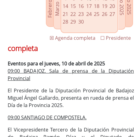
Febrero 2025
Marzo 2025
Mayo 2025
Junio 2025
Enlaces relacionados
14
15
16
17
18
19
20
Agenda de Presidencia
21
22
23
24
25
26
27
Plenos provinciales y Juntas de gobierno
28
29
30
Oficina de Proyectos Europeos
☒ Agenda completa
☐ Presidente
completa
Eventos para el jueves, 10 de abril de 2025
09:00 BADAJOZ. Sala de prensa de la Diputación
Provincial
El Presidente de la Diputación Provincial de Badajoz
Miguel Ángel Gallardo, presenta en rueda de prensa el
Día de la Provincia 2025.
09:00 SANTIAGO DE COMPOSTELA.
El Vicepresidente Tercero de la Diputación Provincial
de Badajoz Ramón Díaz y el Diputado de