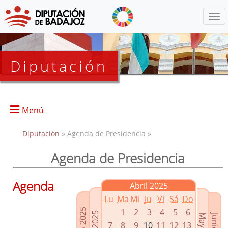
Menú
Diputación
Menú
Diputación
» Agenda de Presidencia »
Agenda de Presidencia
Presidencia
Diputados Delegados
Agenda
Abril 2025
Grupos Políticos
Lu
Ma
Mi
Ju
Vi
Sá
Do
Junta de Gobierno
1
2
3
4
5
6
7
8
9
10
11
12
13