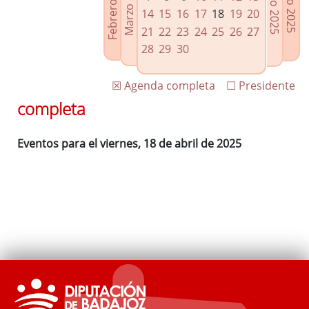
Febrero 2025
Marzo 2025
Mayo 2025
Junio 2025
Enlaces relacionados
14
15
16
17
18
19
20
Agenda de Presidencia
21
22
23
24
25
26
27
Plenos provinciales y Juntas de gobierno
28
29
30
Oficina de Proyectos Europeos
☒ Agenda completa
☐ Presidente
completa
Eventos para el viernes, 18 de abril de 2025