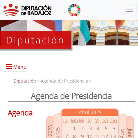
Menú
Diputación
Menú
Diputación
» Agenda de Presidencia »
Agenda de Presidencia
Presidencia
Diputados Delegados
Agenda
Abril 2025
Grupos Políticos
Lu
Ma
Mi
Ju
Vi
Sá
Do
Junta de Gobierno
1
2
3
4
5
6
7
8
9
10
11
12
13