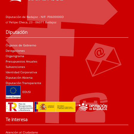
Diputación de Badajoz - NIF: P0600000D
c/ Felipe Checa, 23 - 06071 Badajoz
Diputación
Órganos de Gobierno
Delegaciones
Organigrama
Presupuestos Anuales
Subvenciones
Identidad Corporativa
Diputación Abierta
Diputación Transparente
EDUSI
Te interesa
Atención al Ciudadano