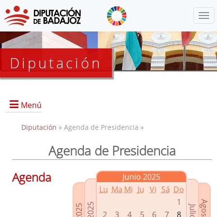
Menú
Diputación
Menú
Diputación
» Agenda de Presidencia »
Agenda de Presidencia
Presidencia
Diputados Delegados
Agenda
Junio 2025
Grupos Políticos
Lu
Ma
Mi
Ju
Vi
Sá
Do
Junta de Gobierno
1
2
3
4
5
6
7
8