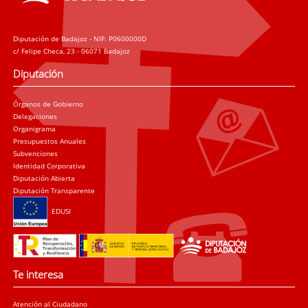
Diputación de Badajoz - NIF: P0600000D
c/ Felipe Checa, 23 - 06071 Badajoz
Diputación
Órganos de Gobierno
Delegaciones
Organigrama
Presupuestos Anuales
Subvenciones
Identidad Corporativa
Diputación Abierta
Diputación Transparente
EDUSI
Te interesa
Atención al Ciudadano