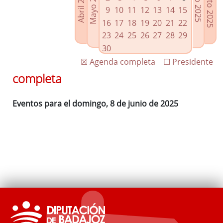
Agosto 2025
Mayo 2025
Abril 2025
Julio 2025
Enlaces relacionados
9
10
11
12
13
14
15
Agenda de Presidencia
16
17
18
19
20
21
22
Plenos provinciales y Juntas de gobierno
23
24
25
26
27
28
29
Oficina de Proyectos Europeos
30
☒ Agenda completa
☐ Presidente
completa
Eventos para el domingo, 8 de junio de 2025