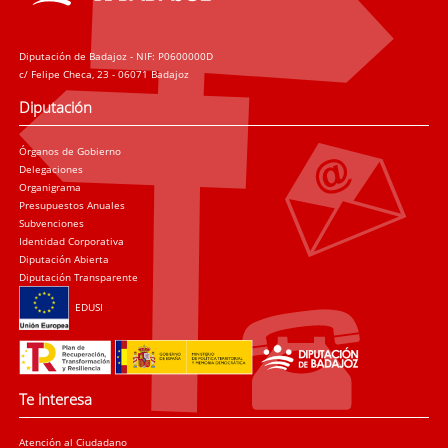
Diputación de Badajoz - NIF: P0600000D
c/ Felipe Checa, 23 - 06071 Badajoz
Diputación
Órganos de Gobierno
Delegaciones
Organigrama
Presupuestos Anuales
Subvenciones
Identidad Corporativa
Diputación Abierta
Diputación Transparente
EDUSI
Te interesa
Atención al Ciudadano