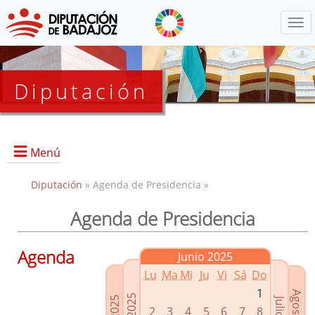
Menú
Diputación
Menú
Diputación
» Agenda de Presidencia »
Agenda de Presidencia
Presidencia
Diputados Delegados
Agenda
Junio 2025
Grupos Políticos
Lu
Ma
Mi
Ju
Vi
Sá
Do
Junta de Gobierno
1
2
3
4
5
6
7
8