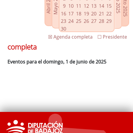
Agosto 2025
Mayo 2025
Abril 2025
Julio 2025
Enlaces relacionados
9
10
11
12
13
14
15
Agenda de Presidencia
16
17
18
19
20
21
22
Plenos provinciales y Juntas de gobierno
23
24
25
26
27
28
29
Oficina de Proyectos Europeos
30
☒ Agenda completa
☐ Presidente
completa
Eventos para el domingo, 1 de junio de 2025