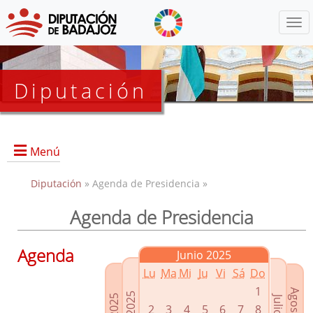
Menú
Diputación
Menú
Diputación
» Agenda de Presidencia »
Agenda de Presidencia
Presidencia
Diputados Delegados
Agenda
Junio 2025
Grupos Políticos
Lu
Ma
Mi
Ju
Vi
Sá
Do
Junta de Gobierno
1
2
3
4
5
6
7
8