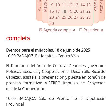
Agosto 2025
Mayo 2025
Abril 2025
Julio 2025
Enlaces relacionados
9
10
11
12
13
14
15
Agenda de Presidencia
16
17
18
19
20
21
22
Plenos provinciales y Juntas de gobierno
23
24
25
26
27
28
29
Oficina de Proyectos Europeos
30
☒ Agenda completa
☐ Presidenta
completa
Eventos para el miércoles, 18 de junio de 2025
10:00 BADAJOZ. El Hospital - Centro Vivo
El Diputado del área de Cultura, Deportes, Juventud,
Políticas Sociales y Cooperación al Desarrollo Ricardo
Cabezas, asiste a la presenación y puesta en común de
proceso formativo: AJETREO. Impulso de Proyectos
desde la Cooperación.
10:00 BADAJOZ. Sala de Prensa de la Diputación
Provincial