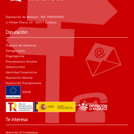
Diputación de Badajoz - NIF: P0600000D
c/ Felipe Checa, 23 - 06071 Badajoz
Diputación
Órganos de Gobierno
Delegaciones
Organigrama
Presupuestos Anuales
Subvenciones
Identidad Corporativa
Diputación Abierta
Diputación Transparente
EDUSI
Te interesa
Atención al Ciudadano