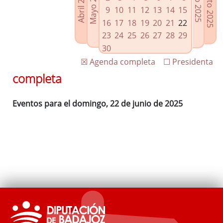
Agosto 2025
Mayo 2025
Abril 2025
Julio 2025
Enlaces relacionados
9
10
11
12
13
14
15
Agenda de Presidencia
16
17
18
19
20
21
22
Plenos provinciales y Juntas de gobierno
23
24
25
26
27
28
29
Oficina de Proyectos Europeos
30
☒ Agenda completa
☐ Presidenta
completa
Eventos para el domingo, 22 de junio de 2025