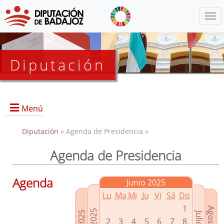
Menú
Diputación
Menú
Diputación
» Agenda de Presidencia »
Agenda de Presidencia
Presidencia
Diputados Delegados
Agenda
Junio 2025
Grupos Políticos
Lu
Ma
Mi
Ju
Vi
Sá
Do
Junta de Gobierno
1
2
3
4
5
6
7
8