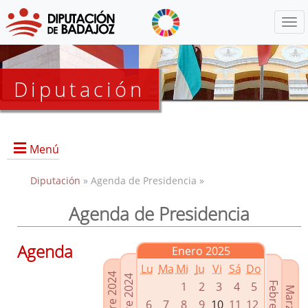
Menú
Diputación
Menú
Diputación
» Agenda de Presidencia »
Agenda de Presidencia
Presidencia
Diputados Delegados
Agenda
Enero 2025
Grupos Políticos
Lu
Ma
Mi
Ju
Vi
Sá
Do
Junta de Gobierno
1
2
3
4
5
6
7
8
9
10
11
12