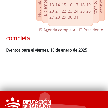
Noviembre 2024
Diciembre 2024
Febrero 2025
Marzo 2025
Enlaces relacionados
13
14
15
16
17
18
19
Agenda de Presidencia
20
21
22
23
24
25
26
Plenos provinciales y Juntas de gobierno
27
28
29
30
31
Oficina de Proyectos Europeos
☒ Agenda completa
☐ Presidente
completa
Eventos para el viernes, 10 de enero de 2025