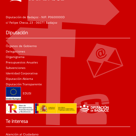
Diputación de Badajoz - NIF: P0600000D
c/ Felipe Checa, 23 - 06071 Badajoz
Diputación
Órganos de Gobierno
Delegaciones
Organigrama
Presupuestos Anuales
Subvenciones
Identidad Corporativa
Diputación Abierta
Diputación Transparente
EDUSI
Te interesa
Atención al Ciudadano