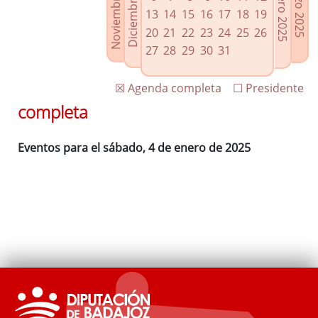
Noviembre 2024
Diciembre 2024
Febrero 2025
Marzo 2025
Enlaces relacionados
13
14
15
16
17
18
19
Agenda de Presidencia
20
21
22
23
24
25
26
Plenos provinciales y Juntas de gobierno
27
28
29
30
31
Oficina de Proyectos Europeos
☒ Agenda completa
☐ Presidente
completa
Eventos para el sábado, 4 de enero de 2025