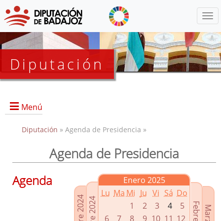
Menú
Diputación
Menú
Diputación
» Agenda de Presidencia »
Agenda de Presidencia
Presidencia
Diputados Delegados
Agenda
Enero 2025
Grupos Políticos
Lu
Ma
Mi
Ju
Vi
Sá
Do
Junta de Gobierno
1
2
3
4
5
6
7
8
9
10
11
12