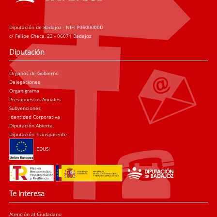
Diputación de Badajoz - NIF: P0600000D
c/ Felipe Checa, 23 - 06071 Badajoz
Diputación
Órganos de Gobierno
Delegaciones
Organigrama
Presupuestos Anuales
Subvenciones
Identidad Corporativa
Diputación Abierta
Diputación Transparente
EDUSI
Te interesa
Atención al Ciudadano