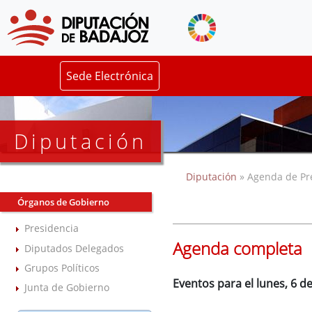
Sede Electrónica
Diputación
Diputación
» Agenda de Pr
Órganos de Gobierno
Presidencia
Agenda completa
Diputados Delegados
Grupos Políticos
Eventos para el lunes, 6 d
Junta de Gobierno