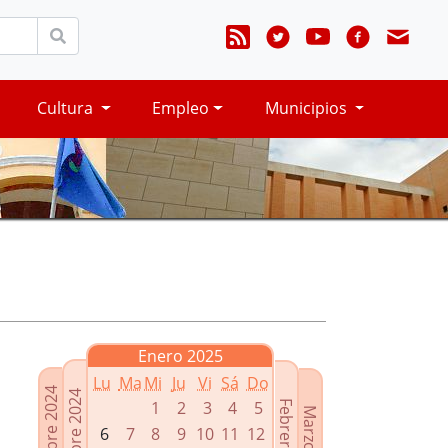
Cultura
Empleo
Municipios
Enero 2025
Lu
Ma
Mi
Ju
Vi
Sá
Do
Noviembre 2024
Diciembre 2024
1
2
3
4
5
Febrero 2025
Marzo 2025
6
7
8
9
10
11
12