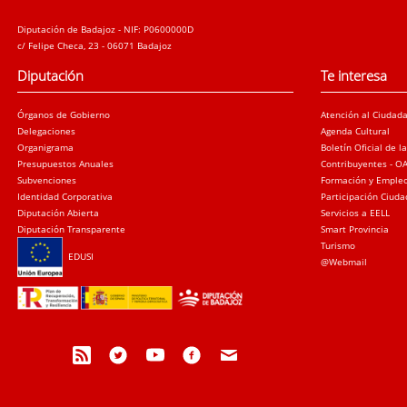
Diputación de Badajoz - NIF: P0600000D
c/ Felipe Checa, 23 - 06071 Badajoz
Diputación
Te interesa
Órganos de Gobierno
Atención al Ciudad
Delegaciones
Agenda Cultural
Organigrama
Boletín Oficial de l
Presupuestos Anuales
Contribuyentes - O
Subvenciones
Formación y Emple
Identidad Corporativa
Participación Ciud
Diputación Abierta
Servicios a EELL
Diputación Transparente
Smart Provincia
Turismo
EDUSI
@Webmail