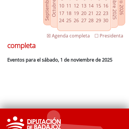
Septiembre 2025
Diciembre 2025
Octubre 2025
Enero 2026
Enlaces relacionados
10
11
12
13
14
15
16
Agenda de Presidencia
17
18
19
20
21
22
23
Plenos provinciales y Juntas de gobierno
24
25
26
27
28
29
30
Oficina de Proyectos Europeos
☒ Agenda completa
☐ Presidenta
completa
Eventos para el sábado, 1 de noviembre de 2025