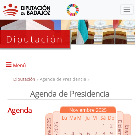
Menú
Diputación
Menú
Diputación
» Agenda de Presidencia »
Agenda de Presidencia
Presidencia
Diputados Delegados
Agenda
Noviembre 2025
Grupos Políticos
Lu
Ma
Mi
Ju
Vi
Sá
Do
Junta de Gobierno
1
2
3
4
5
6
7
8
9