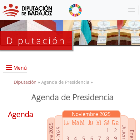
Menú
Diputación
Menú
Diputación
» Agenda de Presidencia »
Agenda de Presidencia
Presidencia
Diputados Delegados
Agenda
Noviembre 2025
Grupos Políticos
Lu
Ma
Mi
Ju
Vi
Sá
Do
Junta de Gobierno
1
2
3
4
5
6
7
8
9