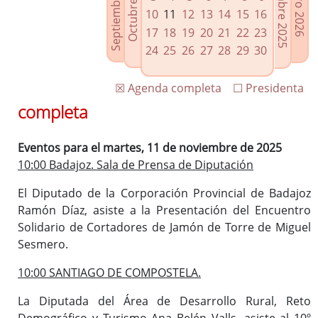
Septiembre 2025
Diciembre 2025
Octubre 2025
Enero 2026
Enlaces relacionados
10
11
12
13
14
15
16
Agenda de Presidencia
17
18
19
20
21
22
23
Plenos provinciales y Juntas de gobierno
24
25
26
27
28
29
30
Oficina de Proyectos Europeos
☒ Agenda completa
☐ Presidenta
completa
Eventos para el martes, 11 de noviembre de 2025
10:00 Badajoz. Sala de Prensa de Diputación
El Diputado de la Corporación Provincial de Badajoz
Ramón Díaz, asiste a la Presentación del Encuentro
Solidario de Cortadores de Jamón de Torre de Miguel
Sesmero.
10:00 SANTIAGO DE COMPOSTELA.
La Diputada del Área de Desarrollo Rural, Reto
Demográfico y Turismo Ana Belén Valls, asiste al 10º