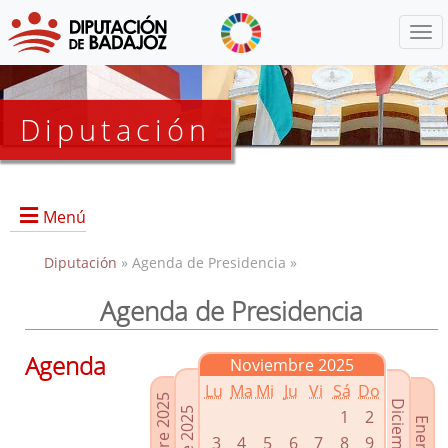
Menú
Diputación
Menú
Diputación
» Agenda de Presidencia »
Agenda de Presidencia
Presidencia
Diputados Delegados
Agenda
Noviembre 2025
Grupos Políticos
Lu
Ma
Mi
Ju
Vi
Sá
Do
Junta de Gobierno
1
2
3
4
5
6
7
8
9