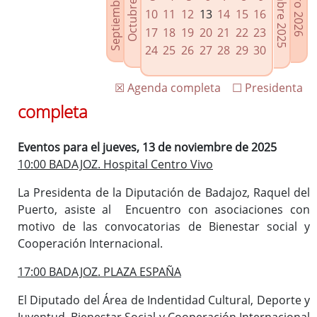
Septiembre 2025
Diciembre 2025
Octubre 2025
Enero 2026
Enlaces relacionados
10
11
12
13
14
15
16
Agenda de Presidencia
17
18
19
20
21
22
23
Plenos provinciales y Juntas de gobierno
24
25
26
27
28
29
30
Oficina de Proyectos Europeos
☒ Agenda completa
☐ Presidenta
completa
Eventos para el jueves, 13 de noviembre de 2025
10:00 BADAJOZ. Hospital Centro Vivo
La Presidenta de la Diputación de Badajoz, Raquel del
Puerto, asiste al Encuentro con asociaciones con
motivo de las convocatorias de Bienestar social y
Cooperación Internacional.
17:00 BADAJOZ. PLAZA ESPAÑA
El Diputado del Área de Indentidad Cultural, Deporte y
Juventud, Bienestar Social y Cooperación Internacional