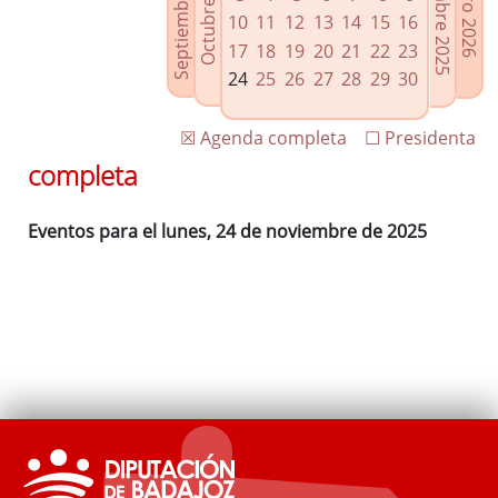
Septiembre 2025
Diciembre 2025
Octubre 2025
Enero 2026
Enlaces relacionados
10
11
12
13
14
15
16
Agenda de Presidencia
17
18
19
20
21
22
23
Plenos provinciales y Juntas de gobierno
24
25
26
27
28
29
30
Oficina de Proyectos Europeos
☒ Agenda completa
☐ Presidenta
completa
Eventos para el lunes, 24 de noviembre de 2025