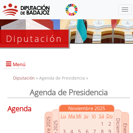
Menú
Diputación
Menú
Diputación
» Agenda de Presidencia »
Agenda de Presidencia
Presidencia
Diputados Delegados
Agenda
Noviembre 2025
Grupos Políticos
Lu
Ma
Mi
Ju
Vi
Sá
Do
Junta de Gobierno
1
2
3
4
5
6
7
8
9