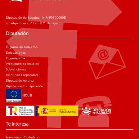
Diputación de Badajoz - NIF: P0600000D
c/ Felipe Checa, 23 - 06071 Badajoz
Diputación
Órganos de Gobierno
Delegaciones
Organigrama
Presupuestos Anuales
Subvenciones
Identidad Corporativa
Diputación Abierta
Diputación Transparente
EDUSI
Te interesa
Atención al Ciudadano