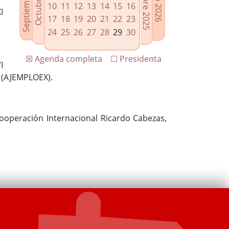
10
11
12
13
14
15
16
I
17
18
19
20
21
22
23
24
25
26
27
28
29
30
☒ Agenda completa
☐ Presidenta
I
a (AJEMPLOEX).
Cooperación Internacional Ricardo Cabezas,