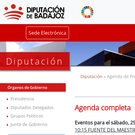
Sede Electrónica
Diputación
Diputación
» Agenda de Pr
Órganos de Gobierno
Presidencia
Agenda completa
Diputados Delegados
Grupos Políticos
Eventos para el sábado, 2
Junta de Gobierno
10:15 FUENTE DEL MAESTRE