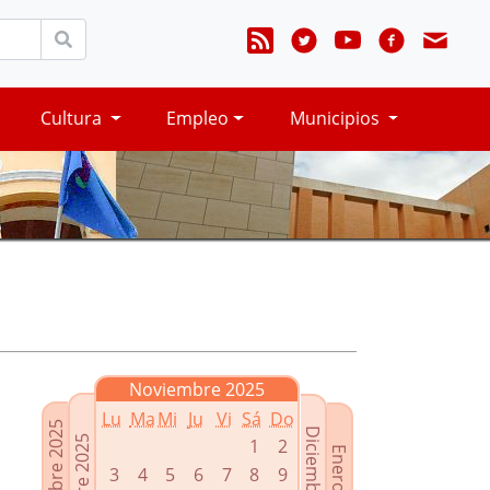
Cultura
Empleo
Municipios
Noviembre 2025
Lu
Ma
Mi
Ju
Vi
Sá
Do
Septiembre 2025
Diciembre 2025
Octubre 2025
1
2
Enero 2026
3
4
5
6
7
8
9