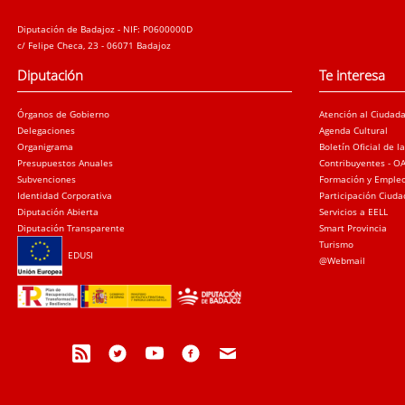
Diputación de Badajoz - NIF: P0600000D
c/ Felipe Checa, 23 - 06071 Badajoz
Diputación
Te interesa
Órganos de Gobierno
Atención al Ciudad
Delegaciones
Agenda Cultural
Organigrama
Boletín Oficial de l
Presupuestos Anuales
Contribuyentes - O
Subvenciones
Formación y Emple
Identidad Corporativa
Participación Ciud
Diputación Abierta
Servicios a EELL
Diputación Transparente
Smart Provincia
Turismo
EDUSI
@Webmail