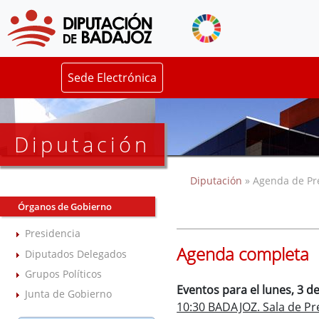
Sede Electrónica
Diputación
Diputación
» Agenda de Pr
Órganos de Gobierno
Presidencia
Agenda completa
Diputados Delegados
Grupos Políticos
Eventos para el lunes, 3 
Junta de Gobierno
10:30 BADAJOZ. Sala de Pr