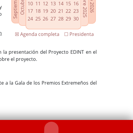
10
11
12
13
14
15
16
y
17
18
19
20
21
22
23
o
24
25
26
27
28
29
30
n
☒ Agenda completa
☐ Presidenta
n la presentación del Proyecto EDINT en el
obre el proyecto.
te a la Gala de los Premios Extremeños del