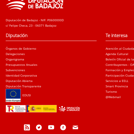
Diputación de Badajoz - NIF: P0600000D
c/ Felipe Checa, 23 - 06071 Badajoz
Diputación
Te interesa
Órganos de Gobierno
Atención al Ciudad
Delegaciones
Agenda Cultural
Organigrama
Boletín Oficial de l
Presupuestos Anuales
Contribuyentes - O
Subvenciones
Formación y Emple
Identidad Corporativa
Participación Ciud
Diputación Abierta
Servicios a EELL
Diputación Transparente
Smart Provincia
Turismo
EDUSI
@Webmail