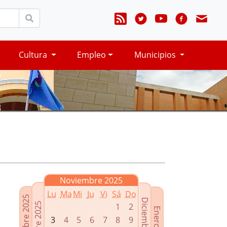
Cultura
Empleo
Municipios
Noviembre 2025
Lu
Ma
Mi
Ju
Vi
Sá
Do
Septiembre 2025
Diciembre 2025
Octubre 2025
1
2
Enero 2026
3
4
5
6
7
8
9