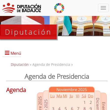
Menú
Diputación
Menú
Diputación
» Agenda de Presidencia »
Agenda de Presidencia
Presidencia
Diputados Delegados
Agenda
Noviembre 2025
Grupos Políticos
Lu
Ma
Mi
Ju
Vi
Sá
Do
Junta de Gobierno
1
2
3
4
5
6
7
8
9