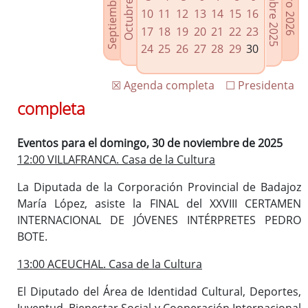
Septiembre 2025
Diciembre 2025
Octubre 2025
Enero 2026
Enlaces relacionados
10
11
12
13
14
15
16
Agenda de Presidencia
17
18
19
20
21
22
23
Plenos provinciales y Juntas de gobierno
24
25
26
27
28
29
30
Oficina de Proyectos Europeos
☒ Agenda completa
☐ Presidenta
completa
Eventos para el domingo, 30 de noviembre de 2025
12:00 VILLAFRANCA. Casa de la Cultura
La Diputada de la Corporación Provincial de Badajoz
María López, asiste la FINAL del XXVIII CERTAMEN
INTERNACIONAL DE JÓVENES INTÉRPRETES PEDRO
BOTE.
13:00 ACEUCHAL. Casa de la Cultura
El Diputado del Área de Identidad Cultural, Deportes,
Juventud, Bienestar Social y Cooperación Internacional