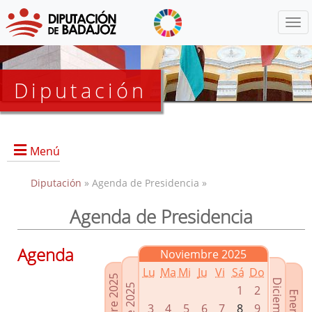
Menú
Diputación
Menú
Diputación
» Agenda de Presidencia »
Agenda de Presidencia
Presidencia
Diputados Delegados
Agenda
Noviembre 2025
Grupos Políticos
Lu
Ma
Mi
Ju
Vi
Sá
Do
Junta de Gobierno
1
2
3
4
5
6
7
8
9