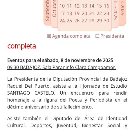
Septiembre 2025
Diciembre 2025
Octubre 2025
Enero 2026
Enlaces relacionados
10
11
12
13
14
15
16
Agenda de Presidencia
17
18
19
20
21
22
23
Plenos provinciales y Juntas de gobierno
24
25
26
27
28
29
30
Oficina de Proyectos Europeos
☒ Agenda completa
☐ Presidenta
completa
Eventos para el sábado, 8 de noviembre de 2025
09:30 BADAJOZ. Sala Paraninfo Clara Campoamor.
La Presidenta de la Diputación Provincial de Badajoz
Raquel Del Puerto, asiste a la I Jornada de Estudio
SANTIAGO CASTELO. Un encuentro para rendir
homenaje a la figura del Poeta y Periodista en el
décimo aniversario de su fallecimiento.
Asiste también el Diputado del Área de Identidad
Cultural, Deportes, Juventud, Bienestar Social y