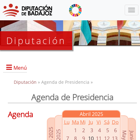
Menú
Diputación
Menú
Diputación
» Agenda de Presidencia »
Agenda de Presidencia
Presidencia
Diputados Delegados
Agenda
Abril 2025
Grupos Políticos
Lu
Ma
Mi
Ju
Vi
Sá
Do
Junta de Gobierno
1
2
3
4
5
6
7
8
9
10
11
12
13