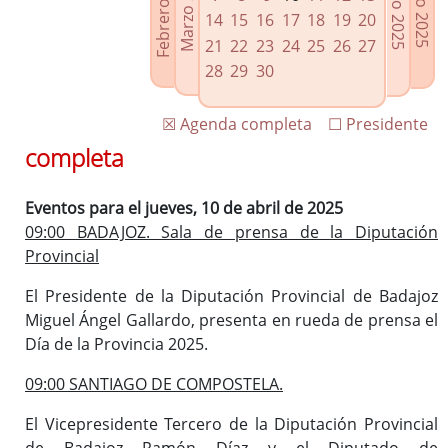
Febrero 2025
Marzo 2025
Mayo 2025
Junio 2025
Enlaces relacionados
14
15
16
17
18
19
20
Agenda de Presidencia
21
22
23
24
25
26
27
Plenos provinciales y Juntas de gobierno
28
29
30
Oficina de Proyectos Europeos
☒ Agenda completa
☐ Presidente
completa
Eventos para el jueves, 10 de abril de 2025
09:00 BADAJOZ. Sala de prensa de la Diputación
Provincial
El Presidente de la Diputación Provincial de Badajoz
Miguel Ángel Gallardo, presenta en rueda de prensa el
Día de la Provincia 2025.
09:00 SANTIAGO DE COMPOSTELA.
El Vicepresidente Tercero de la Diputación Provincial
de Badajoz Ramón Díaz y el Diputado de