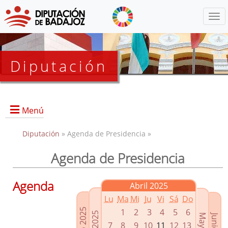
Menú
Diputación
Menú
Diputación
» Agenda de Presidencia »
Agenda de Presidencia
Presidencia
Diputados Delegados
Agenda
Abril 2025
Grupos Políticos
Lu
Ma
Mi
Ju
Vi
Sá
Do
Junta de Gobierno
1
2
3
4
5
6
7
8
9
10
11
12
13