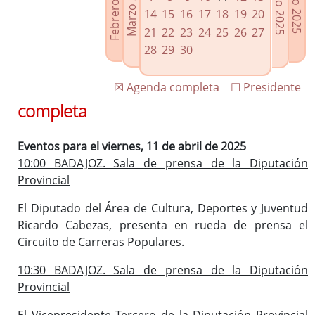
Febrero 2025
Marzo 2025
Mayo 2025
Junio 2025
Enlaces relacionados
14
15
16
17
18
19
20
Agenda de Presidencia
21
22
23
24
25
26
27
Plenos provinciales y Juntas de gobierno
28
29
30
Oficina de Proyectos Europeos
☒ Agenda completa
☐ Presidente
completa
Eventos para el viernes, 11 de abril de 2025
10:00 BADAJOZ. Sala de prensa de la Diputación
Provincial
El Diputado del Área de Cultura, Deportes y Juventud
Ricardo Cabezas, presenta en rueda de prensa el
Circuito de Carreras Populares.
10:30 BADAJOZ. Sala de prensa de la Diputación
Provincial
El Vicepresidente Tercero de la Diputación Provincial