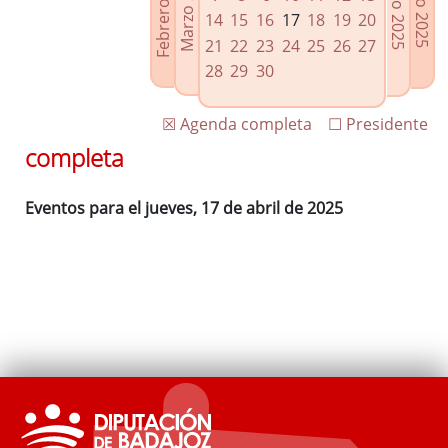
Febrero 2025
Marzo 2025
Mayo 2025
Junio 2025
Enlaces relacionados
14
15
16
17
18
19
20
Agenda de Presidencia
21
22
23
24
25
26
27
Plenos provinciales y Juntas de gobierno
28
29
30
Oficina de Proyectos Europeos
☒ Agenda completa
☐ Presidente
completa
Eventos para el jueves, 17 de abril de 2025