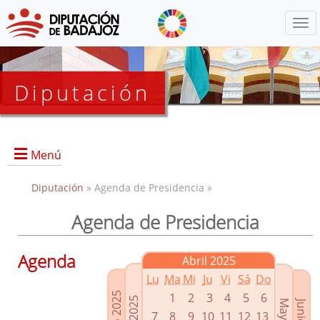
Menú
Diputación
Menú
Diputación
» Agenda de Presidencia »
Agenda de Presidencia
Presidencia
Diputados Delegados
Agenda
Abril 2025
Grupos Políticos
Lu
Ma
Mi
Ju
Vi
Sá
Do
Junta de Gobierno
1
2
3
4
5
6
7
8
9
10
11
12
13