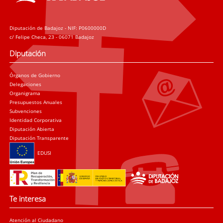
Diputación de Badajoz - NIF: P0600000D
c/ Felipe Checa, 23 - 06071 Badajoz
Diputación
Órganos de Gobierno
Delegaciones
Organigrama
Presupuestos Anuales
Subvenciones
Identidad Corporativa
Diputación Abierta
Diputación Transparente
EDUSI
Te interesa
Atención al Ciudadano