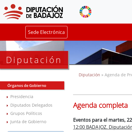
Sede Electrónica
Diputación
Diputación
» Agenda de Pr
Órganos de Gobierno
Presidencia
Agenda completa
Diputados Delegados
Grupos Políticos
Eventos para el martes, 22
Junta de Gobierno
12:00 BADAJOZ. Diputación