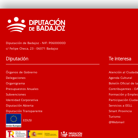
Diputación de Badajoz - NIF: P0600000D
c/ Felipe Checa, 23 - 06071 Badajoz
Diputación
Te interesa
Órganos de Gobierno
Atención al Ciudad
Delegaciones
Agenda Cultural
Organigrama
Boletín Oficial de l
Presupuestos Anuales
Contribuyentes - O
Subvenciones
Formación y Emple
Identidad Corporativa
Participación Ciud
Diputación Abierta
Servicios a EELL
Diputación Transparente
Smart Provincia
Turismo
EDUSI
@Webmail