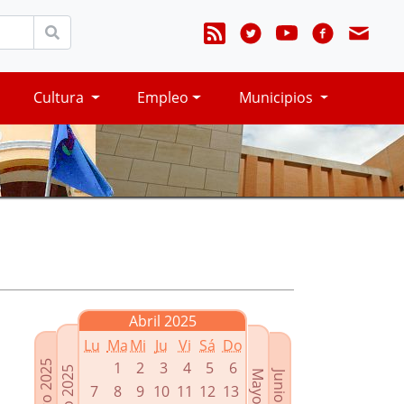
Cultura
Empleo
Municipios
Abril 2025
Lu
Ma
Mi
Ju
Vi
Sá
Do
Febrero 2025
1
2
3
4
5
6
Marzo 2025
Mayo 2025
Junio 2025
7
8
9
10
11
12
13