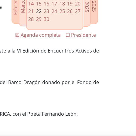
14
15
16
17
18
19
20
e
21
22
23
24
25
26
27
28
29
30
☒ Agenda completa
☐ Presidente
e a la VI Edición de Encuentros Activos de
ón del Barco Dragón donado por el Fondo de
ÍRICA, con el Poeta Fernando León.