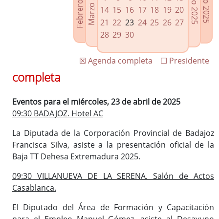
Febrero 2025
Marzo 2025
Mayo 2025
Junio 2025
Enlaces relacionados
14
15
16
17
18
19
20
Agenda de Presidencia
21
22
23
24
25
26
27
Plenos provinciales y Juntas de gobierno
28
29
30
Oficina de Proyectos Europeos
☒ Agenda completa
☐ Presidente
completa
Eventos para el miércoles, 23 de abril de 2025
09:30 BADAJOZ. Hotel AC
La Diputada de la Corporación Provincial de Badajoz
Francisca Silva, asiste a la presentación oficial de la
Baja TT Dehesa Extremadura 2025.
09:30 VILLANUEVA DE LA SERENA. Salón de Actos
Casablanca.
El Diputado del Área de Formación y Capacitación
para el Empleo Manuel Gómez, asiste al Desayuno