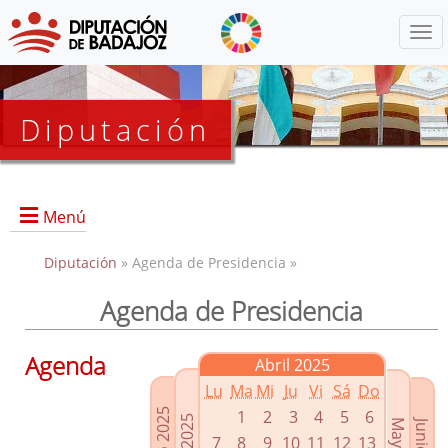
Menú
Diputación
Menú
Diputación
» Agenda de Presidencia »
Agenda de Presidencia
Presidencia
Diputados Delegados
Agenda
Abril 2025
Grupos Políticos
Lu
Ma
Mi
Ju
Vi
Sá
Do
Junta de Gobierno
1
2
3
4
5
6
7
8
9
10
11
12
13