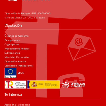
Diputación de Badajoz - NIF: P0600000D
c/ Felipe Checa, 23 - 06071 Badajoz
Diputación
Órganos de Gobierno
Delegaciones
Organigrama
Presupuestos Anuales
Subvenciones
Identidad Corporativa
Diputación Abierta
Diputación Transparente
EDUSI
Te interesa
Atención al Ciudadano