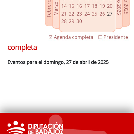
Febrero 2025
Marzo 2025
Mayo 2025
Junio 2025
Enlaces relacionados
14
15
16
17
18
19
20
Agenda de Presidencia
21
22
23
24
25
26
27
Plenos provinciales y Juntas de gobierno
28
29
30
Oficina de Proyectos Europeos
☒ Agenda completa
☐ Presidente
completa
Eventos para el domingo, 27 de abril de 2025