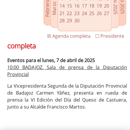
Febrero 2025
Marzo 2025
Mayo 2025
Junio 2025
Enlaces relacionados
14
15
16
17
18
19
20
Agenda de Presidencia
21
22
23
24
25
26
27
Plenos provinciales y Juntas de gobierno
28
29
30
Oficina de Proyectos Europeos
☒ Agenda completa
☐ Presidente
completa
Eventos para el lunes, 7 de abril de 2025
10:00 BADAJOZ. Sala de prensa de la Diputación
Provincial
La Vicepresidenta Segunda de la Diputación Provincial
de Badajoz Carmen Yáñez, presenta en rueda de
prensa la VI Edición del Día del Queso de Castuera,
junto a su Alcalde Francisco Martos.