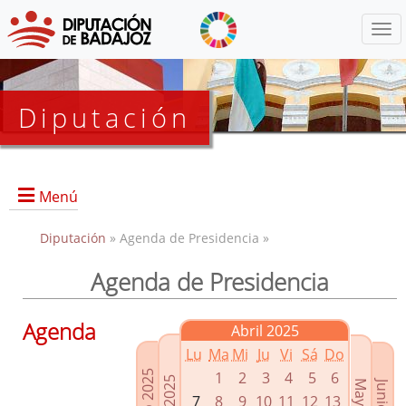
Menú
Diputación
Menú
Diputación
» Agenda de Presidencia »
Agenda de Presidencia
Presidencia
Diputados Delegados
Agenda
Abril 2025
Grupos Políticos
Lu
Ma
Mi
Ju
Vi
Sá
Do
Junta de Gobierno
1
2
3
4
5
6
7
8
9
10
11
12
13