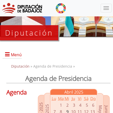
Menú
Diputación
Menú
Diputación
» Agenda de Presidencia »
Agenda de Presidencia
Presidencia
Diputados Delegados
Agenda
Abril 2025
Grupos Políticos
Lu
Ma
Mi
Ju
Vi
Sá
Do
Junta de Gobierno
1
2
3
4
5
6
7
8
9
10
11
12
13