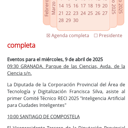
Febrero 2025
Marzo 2025
Mayo 2025
Junio 2025
Enlaces relacionados
14
15
16
17
18
19
20
Agenda de Presidencia
21
22
23
24
25
26
27
Plenos provinciales y Juntas de gobierno
28
29
30
Oficina de Proyectos Europeos
☒ Agenda completa
☐ Presidente
completa
Eventos para el miércoles, 9 de abril de 2025
09:30 GRANADA. Parque de las Ciencias, Avda. de la
Ciencia s/n.
La Diputada de la Corporación Provincial del Área de
Tecnología y Digitalización Francisca Silva, asiste al
primer Comité Técnico RECI 2025 "Inteligencia Artificial
para Ciudades Inteligentes"
10:00 SANTIAGO DE COMPOSTELA
El Vicepresidente Tercero de la Diputación Provincial